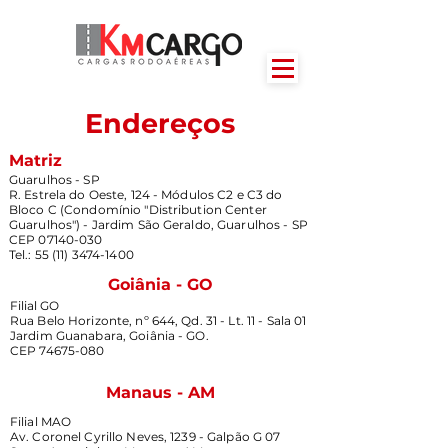
Endereços
Matriz
Guarulhos - SP
R. Estrela do Oeste, 124 - Módulos C2 e C3 do
Bloco C (Condomínio "Distribution Center
Guarulhos") - Jardim São Geraldo, Guarulhos - SP
CEP 07140-030
Tel.:
55 (11) 3474-1400
Goiânia - GO
Filial GO
Rua Belo Horizonte, nº 644, Qd. 31 - Lt. 11 - Sala 01
Jardim Guanabara, Goiânia - GO.
CEP 74675-080
Manaus - AM
Filial MAO
Av. Coronel Cyrillo Neves, 1239 - Galpão G 07