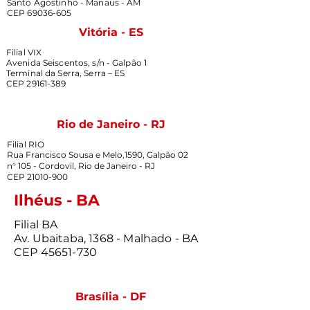
Santo Agostinho - Manaus - AM
CEP 69036-605
Vitória - ES
Filial VIX
Avenida Seiscentos, s/n - Galpão 1
Terminal da Serra, Serra – ES
CEP 29161-389
Rio de Janeiro - RJ
Filial RIO
Rua Francisco Sousa e Melo,1590, Galpão 02
n° 105 - Cordovil, Rio de Janeiro - RJ
CEP
21010-900
Ilhéus - BA
Filial BA
Av. Ubaitaba, 1368 - Malhado - BA
CEP 45651-730
Brasília - DF