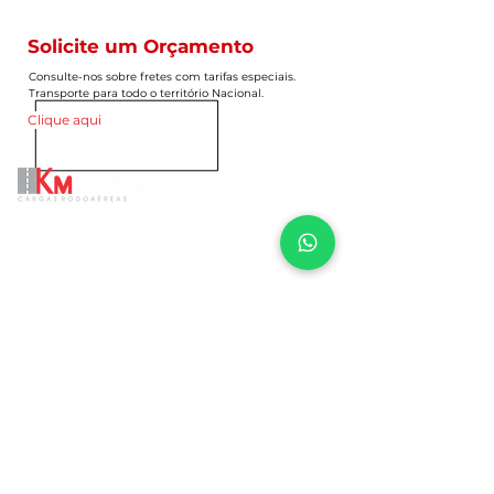
Solicite um Orçamento
Consulte-nos sobre fretes com tarifas especiais.
Transporte para todo o território Nacional.
Clique aqui
A Km Cargo é uma empresa de soluções
logísticas, nossas atividades de transporte
contemplam os modais aéreo, rodoviário e
cargas expressas para todo território nacional,
além de soluções personalizadas consulte-nos.
MATRIZ
R. Estrela do Oeste, 124 - Módulos C1, C2
e C3 do Bloco C (Condomínio
"Distribution Center Guarulhos") Jardim
São Geraldo Guarulhos - SP
CEP 07140-030
Tel.
+55 11 3474-1400